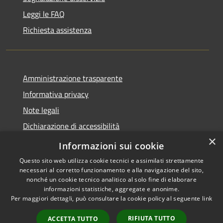
Leggi le FAQ
Richiesta assistenza
Amministrazione trasparente
Informativa privacy
Note legali
Dichiarazione di accessibilità
×
Obiettivi di accessibilità
Informazioni sui cookie
Questo sito web utilizza cookie tecnici e assimilati strettamente
necessari al corretto funzionamento e alla navigazione del sito,
nonché un cookie tecnico analitico al solo fine di elaborare
informazioni statistiche, aggregate e anonime.
RSS
Copyright © 2026 • Comune di
Per maggiori dettagli, può consultare la cookie policy al seguente
link
Accessibilità
Castel Mella • Powered by
Privacy
Municipium
Accesso
•
RIFIUTA TUTTO
ACCETTA TUTTO