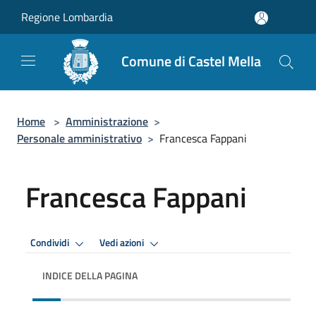
Salta al contenuto principale
Regione Lombardia
Comune di Castel Mella
Home
>
Amministrazione
>
Personale amministrativo
>
Francesca Fappani
Francesca Fappani
Condividi
Vedi azioni
INDICE DELLA PAGINA