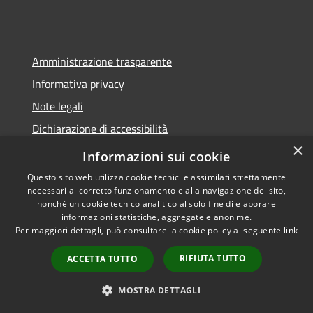
Amministrazione trasparente
Informativa privacy
Note legali
Dichiarazione di accessibilità
×
Obiettivi di accessibilità
Informazioni sui cookie
Questo sito web utilizza cookie tecnici e assimilati strettamente
necessari al corretto funzionamento e alla navigazione del sito,
nonché un cookie tecnico analitico al solo fine di elaborare
informazioni statistiche, aggregate e anonime.
RSS
Copyright © 2026 • Comune di
Per maggiori dettagli, può consultare la cookie policy al seguente
link
Accessibilità
Castel Mella • Powered by
Privacy
Municipium
Accesso
•
RIFIUTA TUTTO
ACCETTA TUTTO
Cookie
redazione
Mappa del sito
MOSTRA DETTAGLI