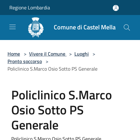
Salta al contenuto principale
Regione Lombardia
Comune di Castel Mella
Home
>
Vivere il Comune
>
Luoghi
>
Pronto soccorso
>
Policlinico S.Marco Osio Sotto PS Generale
Policlinico S.Marco
Osio Sotto PS
Generale
Policlinico S.Marco Osio Sotto PS Generale