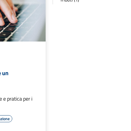
e un
 e pratica per i
azione