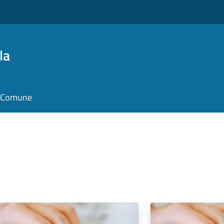
la
il Comune