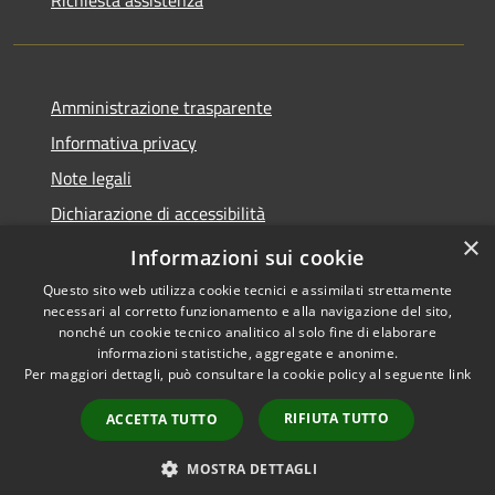
Amministrazione trasparente
Informativa privacy
Note legali
Dichiarazione di accessibilità
×
Obiettivi di accessibilità
Informazioni sui cookie
Questo sito web utilizza cookie tecnici e assimilati strettamente
necessari al corretto funzionamento e alla navigazione del sito,
nonché un cookie tecnico analitico al solo fine di elaborare
informazioni statistiche, aggregate e anonime.
RSS
Copyright © 2026 • Comune di
Per maggiori dettagli, può consultare la cookie policy al seguente
link
Accessibilità
Castel Mella • Powered by
Privacy
Municipium
Accesso
•
RIFIUTA TUTTO
ACCETTA TUTTO
Cookie
redazione
Mappa del sito
MOSTRA DETTAGLI